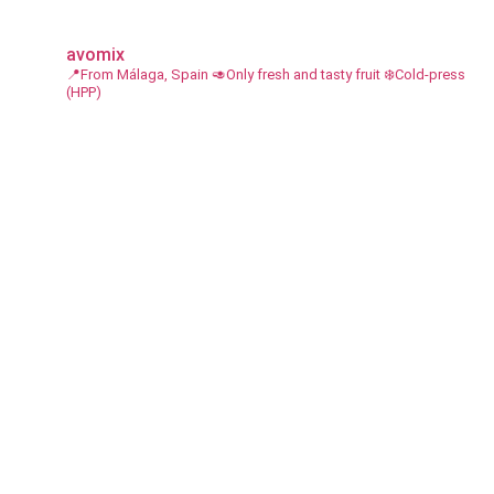
avomix
📍From Málaga, Spain
🥑Only fresh and tasty fruit
❄️Cold-press
(HPP)