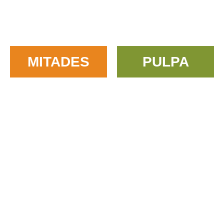
MITADES
PULPA
Simple y natural, como la vida
misma.