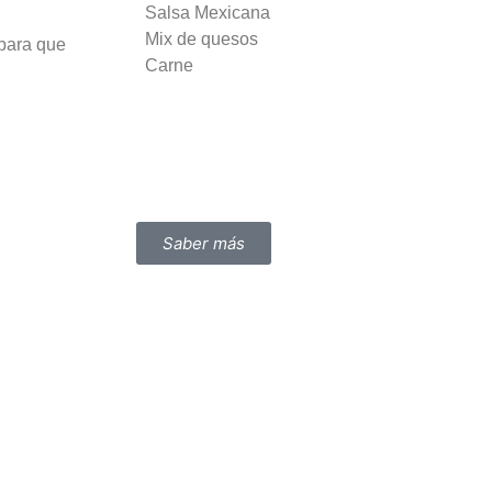
Salsa Mexicana
Mix de quesos
para que
Carne
Saber más
Email
Teléfono
rretera de
recepcion@avomix.com
+34 952 50 59
, Málaga.