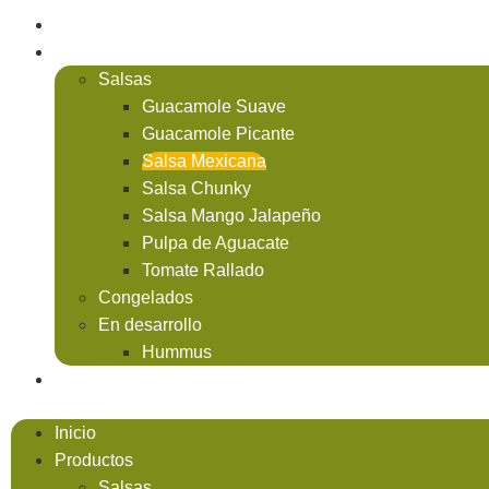
Inicio
Productos
Salsas
Guacamole Suave
Guacamole Picante
Salsa Mexicana
Salsa Chunky
Salsa Mango Jalapeño
Pulpa de Aguacate
Tomate Rallado
Congelados
En desarrollo
Hummus
Empresa
Inicio
Productos
Salsas