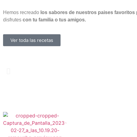
Hemos recreado
los sabores de nuestros paises favoritos
disfrutes
con tu familia o tus amigos.
Ver toda las recetas
Localización
Pacerla B1-B2, Parque tecnoalimentaria, Ca
Benamargosa, Km 0.6, 29719 – El Trapiche