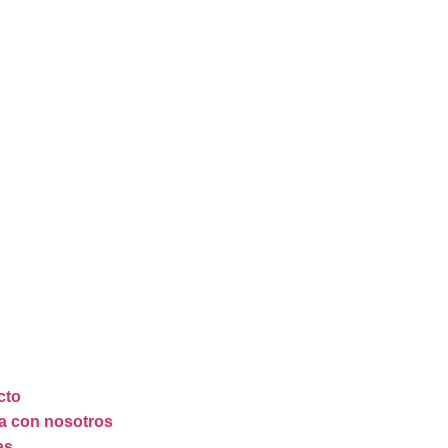
cto
a con nosotros
as
cto
a con nosotros
as